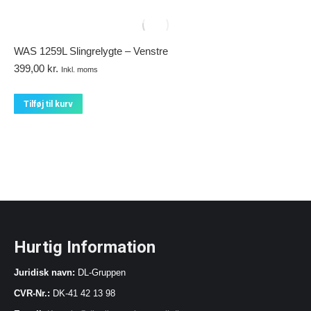
WAS 1259L Slingrelygte – Venstre
399,00
kr.
Inkl. moms
Tilføj til kurv
Hurtig Information
Juridisk navn:
DL-Gruppen
CVR-Nr.:
DK-41 42 13 98