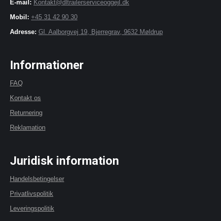
E-mail:
Kontakt@dltrailerserviceoggejl.dk
Mobil:
+45 31 42 90 30
Adresse:
Gl. Aalborgvej 19, Bjerregrav, 9632 Møldrup
Informationer
FAQ
Kontakt os
Returnering
Reklamation
Juridisk information
Handelsbetingelser
Privatlivspolitik
Leveringspolitik