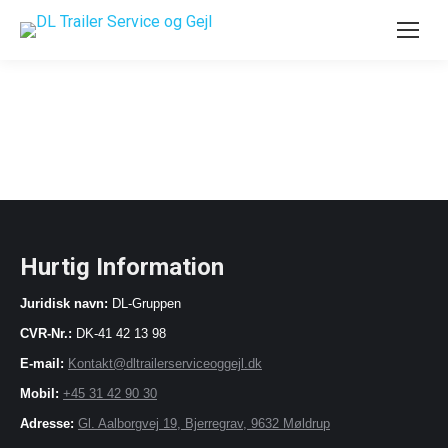
Hurtig Information
Juridisk navn:
DL-Gruppen
CVR-Nr.:
DK-41 42 13 98
E-mail:
Kontakt@dltrailerserviceoggejl.dk
Mobil:
+45 31 42 90 30
Adresse:
Gl. Aalborgvej 19, Bjerregrav, 9632 Møldrup