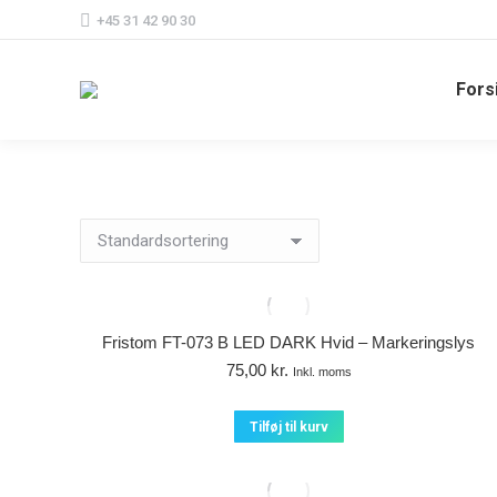
+45 31 42 90 30
Fors
Fristom FT-073 B LED DARK Hvid – Markeringslys
75,00
kr.
Inkl. moms
Tilføj til kurv