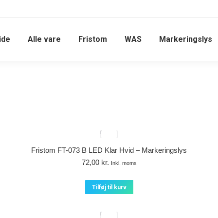
ide
Alle vare
Fristom
WAS
Markeringslys
Fristom FT-073 B LED Klar Hvid – Markeringslys
72,00
kr.
Inkl. moms
Tilføj til kurv